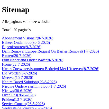
Sitemap
Alle pagina's van onze website
Totaal
:
20
pagina's
Abonnement Visionair
(
8-7-2026
)
Beheer Onderhoud
(
30-6-2026
)
Bijeenkomsten
(
9-7-2026
)
Dam Removal Europe Request On Barrier Removal
(
1-7-2026
)
Exoten
(
20-7-2026
)
Film Nederland Onder Water
(
8-7-2026
)
Home
(
22-7-2026
)
Kwart Zoetwatervissoorten Bedreigd Met Uitsterven
(
8-7-2026
)
Lid Worden
(
8-7-2026
)
Meerval
(
15-7-2026
)
Nature Based Solutions
(
29-6-2026
)
Nieuwe Onderwaterfilm Sloot
(
1-7-2026
)
Nieuws
(
30-6-2026
)
Over Ons
(
30-6-2026
)
Prikken
(
13-7-2026
)
Service Contact
(
26-5-2026
)
Veelgestelde Vragen
(
26-5-2026
)