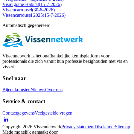
Vismigratie Habitat
(
15-7-2026
)
Vissencarrousel
(
30-6-2026
)
Vissencarrousel 2025
(
15-7-2026
)
Automatisch gegenereerd
Vissennetwerk is het onafhankelijke kennisplatform voor
professionals die zich vanuit hun professie bezighouden met vis en
visserij.
Snel naar
Bijeenkomsten
Nieuws
Over ons
Service & contact
Contactgegevens
Veelgestelde vragen
Copyright 2026 Vissennetwerk
Privacy statement
Disclaimer
Sitemap
Mede mogelijk gemaakt door